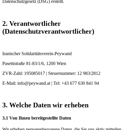
Datenschutzgesetz (DSG) erstellt.
Vorstandsmitglieder
2. Verantwortlicher
Statuten
(Datenschutzverantwortlicher)
Finanzberichte
Iranischer Solidaritätsverein-Peywand
EN
Pasettistraße 81-83/1/6, 1200 Wien
ZVR-Zahl: 195085017 | Steuernummer: 12 983/2812
E-Mail: info@peywand.at | Tel: +43 677 630 841 94
3. Welche Daten wir erheben
3.1 Von Ihnen bereitgestellte Daten
Wir erheben personenbezogene Daten, die Sie uns aktiv mitteilen,